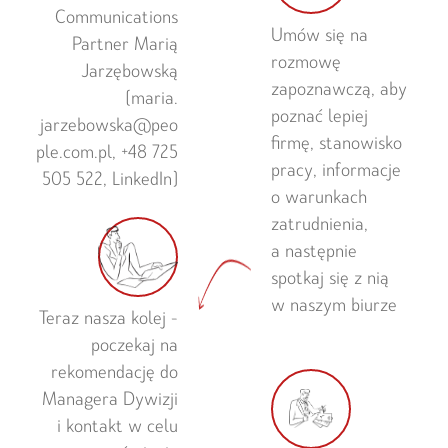
Communications
Umów się na
Partner Marią
rozmowę
Jarzębowską
zapoznawczą, aby
(maria.
poznać lepiej
jarzebowska@peo
firmę, stanowisko
ple.com.pl, +48 725
pracy, informacje
505 522, LinkedIn)
o warunkach
zatrudnienia,
a następnie
spotkaj się z nią
w naszym biurze
Teraz nasza kolej -
poczekaj na
rekomendację do
Managera Dywizji
i kontakt w celu