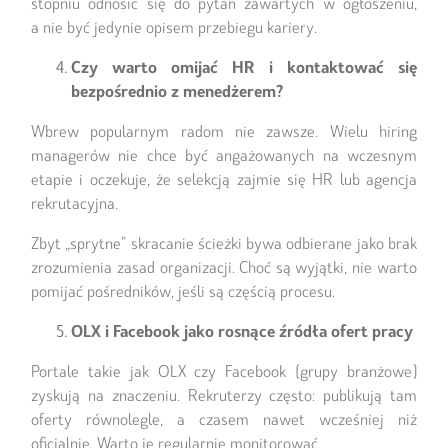
stopniu odnosić się do pytań zawartych w ogłoszeniu,
a nie być jedynie opisem przebiegu kariery.
Czy warto omijać HR i kontaktować się
bezpośrednio z menedżerem?
Wbrew popularnym radom nie zawsze. Wielu hiring
managerów nie chce być angażowanych na wczesnym
etapie i oczekuje, że selekcją zajmie się HR lub agencja
rekrutacyjna.
Zbyt „sprytne” skracanie ścieżki bywa odbierane jako brak
zrozumienia zasad organizacji. Choć są wyjątki, nie warto
pomijać pośredników, jeśli są częścią procesu.
OLX i Facebook jako rosnące źródła ofert pracy
Portale takie jak OLX czy Facebook (grupy branżowe)
zyskują na znaczeniu. Rekruterzy często: publikują tam
oferty równolegle, a czasem nawet wcześniej niż
oficjalnie. Warto je regularnie monitorować.