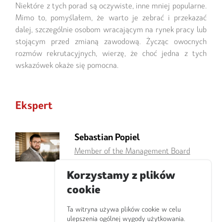
Niektóre z tych porad są oczywiste, inne mniej popularne.
Mimo to, pomyślałem, że warto je zebrać i przekazać
dalej, szczególnie osobom wracającym na rynek pracy lub
stojącym przed zmianą zawodową. Życząc owocnych
rozmów rekrutacyjnych, wierzę, że choć jedna z tych
wskazówek okaże się pomocna.
Ekspert
Sebastian Popiel
Member of the Management Board
Współwłaściciel firmy People.
Korzystamy z plików
Absolwent psychologii na
cookie
Uniwersytecie Warszawskim. Od 30 lat
pracuje w branży rekrutacyjnej i HR.
Ta witryna używa plików cookie w celu
W tym czasie był odpowiedzialny za
ulepszenia ogólnej wygody użytkowania.