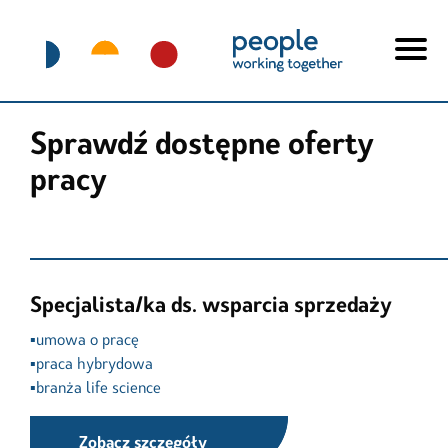
Sprawdź dostępne oferty
pracy
Specjalista/ka ds. wsparcia sprzedaży
▪️umowa o pracę

▪️praca hybrydowa

▪️branża life science
Zobacz szczegóły