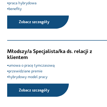
▪️praca hybrydowa

▪️benefity
Zobacz szczegóły
Młodszy/a Specjalista/ka ds. relacji z
klientem
▪️umowa o pracę tymczasową

▪️przewidziane premie

▪️hybrydowy model pracy
Zobacz szczegóły