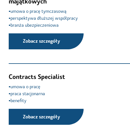
majątkowych
▪️umowa o pracę tymczasową

▪️perspektywa dłuższej współpracy

▪️branża ubezpieczeniowa
Zobacz szczegóły
Contracts Specialist
▪️umowa o pracę

▪️praca stacjonarna

▪️benefity
Zobacz szczegóły