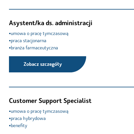
Asystent/ka ds. administracji
▪️umowa o pracę tymczasową

▪️praca stacjonarna

▪️branża farmaceutyczna
Zobacz szczegóły
Customer Support Specialist
▪️umowa o pracę tymczasową

▪️praca hybrydowa

▪️benefity